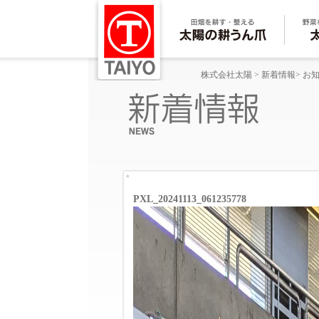
株式会社太陽
>
新着情報
>
お
PXL_20241113_061235778