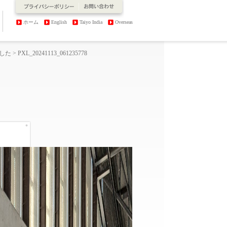
ホーム
English
Taiyo India
Overseas
ました
> PXL_20241113_061235778