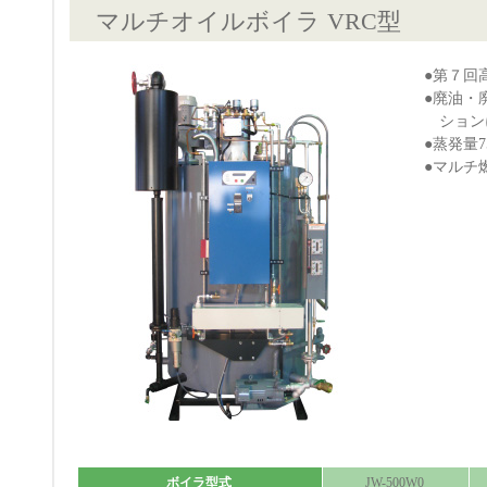
マルチオイルボイラ VRC型
●第７回
●廃油・
ション
●蒸発量7
●マルチ
ボイラ型式
JW-500W0