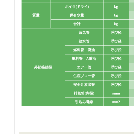
ボイラ(ドライ)
kg
質量
保有水量
kg
合計
kg
蒸気管
呼び径
給水管
呼び径
燃料管 廃油
呼び径
燃料管 A重油
呼び径
外部接続径
エアー管
呼び径
缶底ブロー管
呼び径
安全弁放出管
呼び径
排気筒(内径)
φmm
引込み電線
mm2