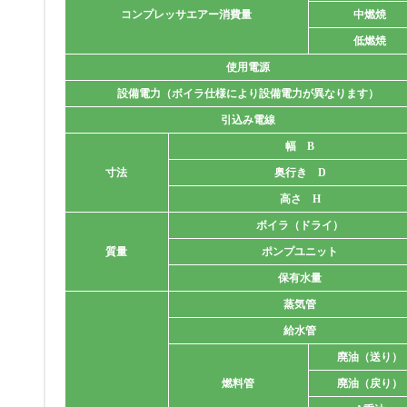
コンプレッサエアー消費量
中燃焼
低燃焼
使用電源
設備電力（ボイラ仕様により設備電力が異なります）
引込み電線
幅 B
寸法
奥行き D
高さ H
ボイラ（ドライ）
質量
ポンプユニット
保有水量
蒸気管
給水管
廃油（送り）
燃料管
廃油（戻り）