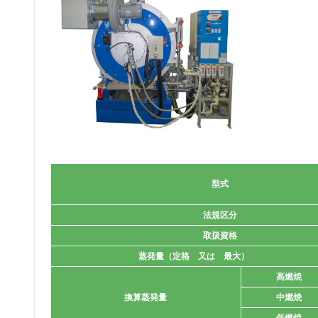
型式
法規区分
取扱資格
蒸発量（定格 又は 最大）
高燃焼
換算蒸発量
中燃焼
低燃焼