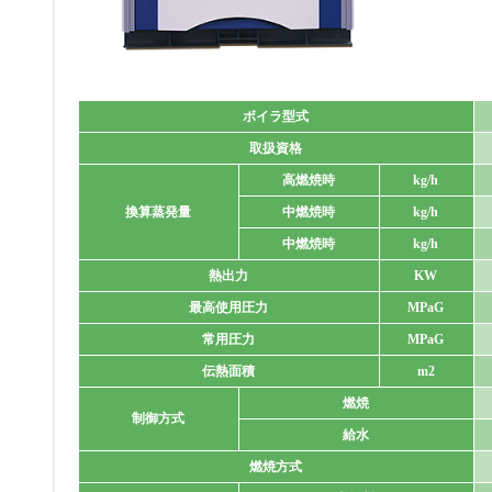
ボイラ型式
取扱資格
高燃焼時
kg/h
換算蒸発量
中燃焼時
kg/h
中燃焼時
kg/h
熱出力
KW
最高使用圧力
MPaG
常用圧力
MPaG
伝熱面積
m2
燃焼
制御方式
給水
燃焼方式