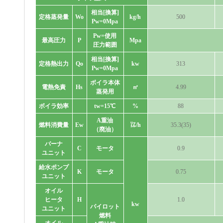
相当[換算]
定格蒸発量
Wo
kg/h
500
Pw=0Mpa
Pw=使用
最高圧力
P
Mpa
圧力範囲
相当[換算]
定格熱出力
Qo
kw
313
Pw=0Mpa
ボイラ本体
電熱免責
Hs
㎡
4.99
蒸発用
ボイラ効率
tw=15℃
%
88
A重油
燃料消費量
Ew
㍑/h
35.3(35)
（廃油）
バーナ
C
モータ
0.9
ユニット
給水ポンプ
K
モータ
0.75
ユニット
オイル
ヒータ
H
1.0
kw
パイロット
ユニット
燃料