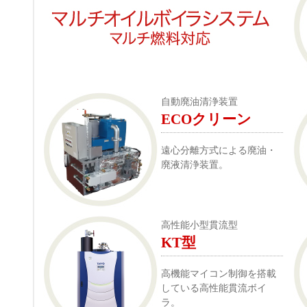
自動廃油清浄装置
ECOクリーン
遠心分離方式による廃油・
廃液清浄装置。
高性能小型貫流型
KT型
高機能マイコン制御を搭載
している高性能貫流ボイ
ラ。