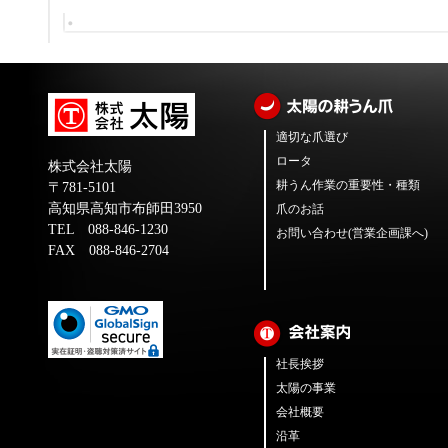
適切な爪選び
ロータ
株式会社太陽
耕うん作業の重要性・種類
〒781-5101
高知県高知市布師田3950
爪のお話
TEL 088-846-1230
お問い合わせ(営業企画課へ)
FAX 088-846-2704
社長挨拶
太陽の事業
会社概要
沿革