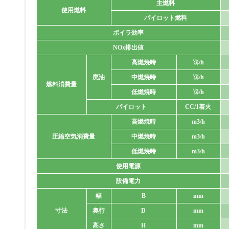
主燃料
使用燃料
パイロット燃料
ボイラ効率
NOx排出値
高燃焼時
㍑/h
廃油
中燃焼時
㍑/h
燃料消費量
低燃焼時
㍑/h
パイロット
CC/1着火
高燃焼時
m3/h
圧縮空気消費量
中燃焼時
m3/h
低燃焼時
m3/h
使用電源
設備電力
幅
B
mm
寸法
奥行
D
mm
高さ
H
mm