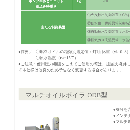
ポンプ本体とユニット
kg
760
組込み時重さ
①火炎検出制御装置：Cd
②低水位・供給異常制御装
主たる制御装置
③自動給水制御装置：水位検
④排気ガス高温異常・水缶
●摘要／
◯燃料オイルの種類別選定値：灯油.比重（γk=0 .8）・A
◯原水温度（tw=15℃）
●ご注意：使用圧力範囲をこえてご使用の際は、担当技術員
※本仕様は改良のため予告なく変更する場合があります。
マルチオイルボイラ ODB型
●灰分を
●メンテ
●マルチ