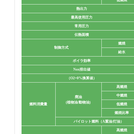
熱出力
最高使用圧力
常用圧力
伝熱面積
燃焼
制御方式
給水
ボイラ効率
Nox排出値
（O2=0%換算値）
高燃焼
中燃焼
廃油
(植物油/動物油)
燃料消費量
低燃焼
燃焼比率
パイロット燃料（A重油/灯油）
高燃焼