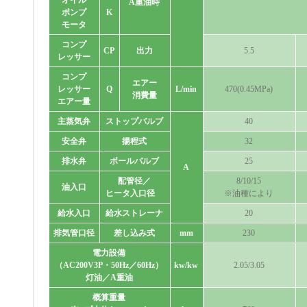
オイル
A重油時
ポンプ
K
モータ
コンプ
CP
出力
5.5
レッサー
コンプ
エアー
レッサー
Q
L/min
470(0.45MPa)
消費量
エアー量
主蒸気弁
ストップバルブ
40
安全弁
揚程式
32
排水弁
ボールバルブ
25
A
配管径／
8/10/15
油入口
ヒータ入口径
※油種により
給水入口
給水ストレーナ
20
排気管口径
差し込み式
mm
230
電力設備
（AC200V3P・50Hz／60Hz）
kw/kw
2.05/3.05
灯油／A重油
概算重量