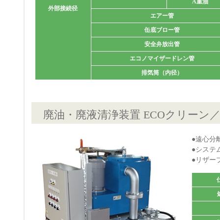
A重油
外部接続径
エアー管
缶底ブロー管
安全弁放出管
エコノマイザードレン管
排気筒（内径）
廃油・廃液清浄装置 ECOクリーン／H
●遠心分
●システ
●リザー