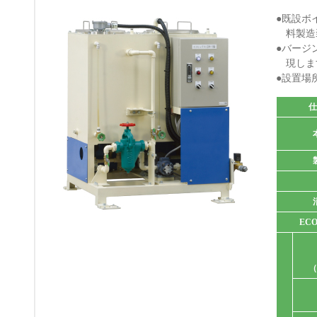
●既設ボ
料製造
●バージ
現しま
●設置場
EC
（