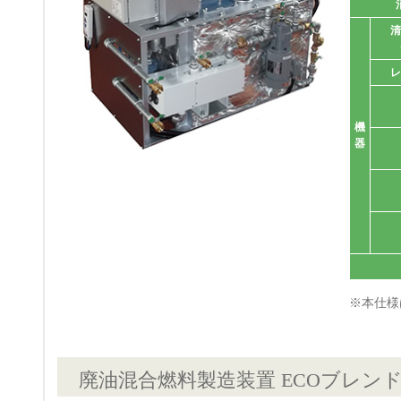
清
レ
機
器
※本仕様
廃油混合燃料製造装置 ECOブレンド