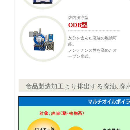
炉内洗浄型
ODB型
灰分を含んだ廃油の燃焼可
能。
メンテナンス性を高めたオ
ープン扉式。
食品製造加工より排出する廃油､廃