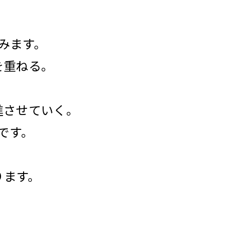
みます。
を重ねる。
進させていく。
です。
ります。