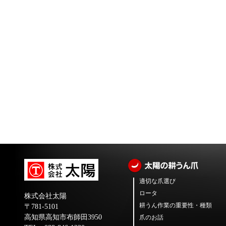
適切な爪選び
ロータ
株式会社太陽
耕うん作業の重要性・種類
〒781-5101
高知県高知市布師田3950
爪のお話