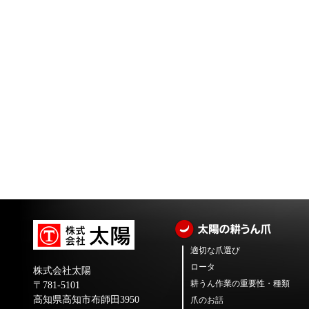
適切な爪選び
ロータ
株式会社太陽
耕うん作業の重要性・種類
〒781-5101
高知県高知市布師田3950
爪のお話